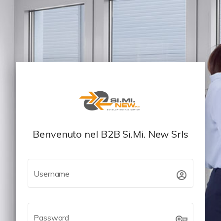
Benvenuto nel B2B Si.Mi. New Srls
Username
account_circle
Password
vpn_key